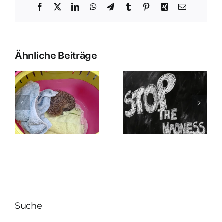
Facebook
X
LinkedIn
WhatsApp
Telegram
Tumblr
Pinterest
Xing
E-
Mail
Ähnliche Beiträge
Suche