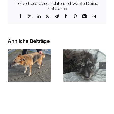
Teile diese Geschichte und wähle Deine
Plattform!
Facebook
X
LinkedIn
WhatsApp
Telegram
Tumblr
Pinterest
Xing
E-
Mail
Ähnliche Beiträge