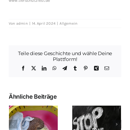
www.tierschutzfest.de
Von
admin
|
14. April 2024
|
Allgemein
Teile diese Geschichte und wähle Deine
Plattform!
Facebook
X
LinkedIn
WhatsApp
Telegram
Tumblr
Pinterest
Xing
E-
Mail
Ähnliche Beiträge