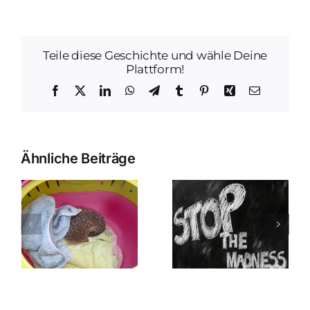
Teile diese Geschichte und wähle Deine
Plattform!
Facebook
X
LinkedIn
WhatsApp
Telegram
Tumblr
Pinterest
Xing
E-
Mail
Ähnliche Beiträge