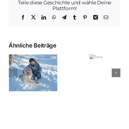
Teile diese Geschichte und wähle Deine
Plattform!
Facebook
X
LinkedIn
WhatsApp
Telegram
Tumblr
Pinterest
Xing
E-
Mail
Ähnliche Beiträge