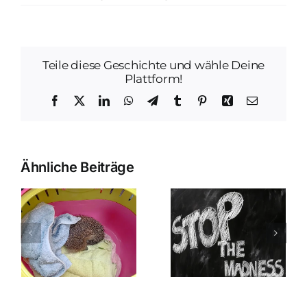
Teile diese Geschichte und wähle Deine
Plattform!
Facebook
X
LinkedIn
WhatsApp
Telegram
Tumblr
Pinterest
Xing
E-
Mail
Ähnliche Beiträge