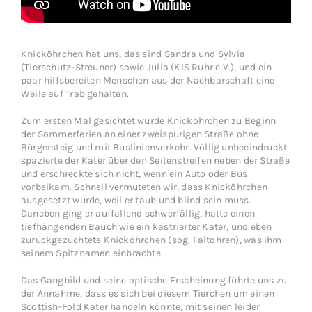
Knicköhrchen hat uns, das sind Sandra und Sylvia
(Tierschutz-Streuner) sowie Julia (
KIS Ruhr e.V.
), und ein
paar hilfsbereiten Menschen aus der Nachbarschaft eine
Weile auf Trab gehalten.
Zum ersten Mal gesichtet wurde Knicköhrchen zu Beginn
der Sommerferien an einer zweispurigen Straße ohne
Bürgersteig und mit Buslinienverkehr. Völlig unbeeindruckt
spazierte der Kater über den Seitenstreifen neben der Straße
und erschreckte sich nicht, wenn ein Auto oder Bus
vorbeikam. Schnell vermuteten wir, dass Knicköhrchen
ausgesetzt wurde, weil er taub und blind sein muss.
Daneben ging er auffallend schwerfällig, hatte einen
tiefhängenden Bauch wie ein kastrierter Kater, und eben
zurückgezüchtete Knicköhrchen (sog. Faltohren), was ihm
seinem Spitznamen einbrachte.
Das Gangbild und seine optische Erscheinung führte uns zu
der Annahme, dass es sich bei diesem Tierchen um einen
Scottish-Fold Kater handeln könnte, mit seinen leider